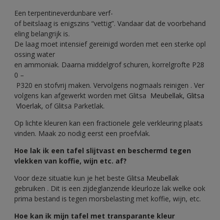
Een terpentineverdunbare verf-
of beitslaag is enigszins “vettig”. Vandaar dat de voorbehand
eling belangrijk is.
De laag moet intensief gereinigd worden met een sterke opl
ossing water
en ammoniak. Daarna middelgrof schuren, korrelgrofte P28
0 –
P320 en stofvrij maken. Vervolgens nogmaals reinigen . Ver
volgens kan afgewerkt worden met Glitsa
Meubellak
,
Glitsa
Vloerlak
, of Glitsa Parketlak.
Op lichte kleuren kan een fractionele gele verkleuring plaats
vinden. Maak zo nodig eerst een proefvlak.
Hoe lak ik een tafel slijtvast en beschermd tegen
vlekken van koffie, wijn etc. af?
Voor deze situatie kun je het beste Glitsa
Meubellak
gebruiken . Dit is een zijdeglanzende kleurloze lak welke ook
prima bestand is tegen morsbelasting met koffie, wijn, etc.
Hoe kan ik mijn tafel met transparante kleur