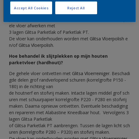
de houtnerf, stofvrij maken en opnieuw ontvetten. Beschadi
Accept All Cookies
Reject All
gingen kun
je bijwerken met Alabastine Kneedbaar hout. Daarna de geh
ele vloer afwerken met
3 lagen Glitsa Parketlak of Parketlak PT.
De vloer kan onderhouden worden met
Glitsa Vloerpolish
e
n/of
Glitsa Vloerpolish
.
Hoe behandel ik slijtplekken op mijn houten
parketvloer (hardhout)?
De gehele vloer ontvetten met
Glitsa Vloerreiniger
. Beschadi
gde delen grof randverlopend schuren (korrelgrofte P150 -
180) in de richting van
de houtnerf en stofvrij maken. Intacte lagen middel grof sch
uren met schuurpapier korrelgrofte P220 - P280 en stofvrij
maken. Daarna opnieuw ontvetten. Eventuele beschadiging
en repareren met Alabastine Kneedbaar hout. Vervolgens 3
lagen Glitsa Parketlak
of Glitsa Parketlak PT aanbrengen. Tussen de lagen licht sch
uren (korrelgrofte P280 – P320) en stofvrij maken.
De vloer kan onderhouden worden met
Glitsa Vloerreiniger