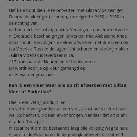
Het kale hout dien je te ontvetten met
Glitsa Vloerreiniger
.
Daarna de vloer grof schuren, korrelgrofte P150 – P180 in
de richting van
de houtnerf en stofvrij maken. Vervolgens opnieuw ontvette
n. Eventuele beschadigingen bijwerken met Alabastine Knee
dbaar hout. Vervolgens de vloer afwerken met drie lagen
Gli
tsa Vloerlak
. Tussen de lagen licht schuren en stofvrij maken
.
Glitsa Vloerlak
is leverbaar in ca.
117 transparante kleuren en of houtkleuren.
En wordt voor je op kleur gemengd op
de Flexa mengmachine.
Kan ik een vloer waar olie op zit afwerken met Glitsa
Vloer of Parketlak?
Olie is een vettig product en
op vette ondergronden zal een verf, lak of beits niet of nau
welijks hechten, vloeien en/of drogen. Vandaar dat dit is af t
e raden. Tenzij je
in staat bent om de bestaande laag olie volledig weg te hale
n, bijv. middels schuren. In de praktijk betekent dit dat er 1 –