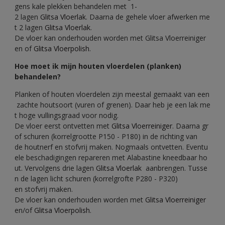
gens kale plekken behandelen met 1-
2 lagen
Glitsa Vloerlak
. Daarna de gehele vloer afwerken me
t 2 lagen
Glitsa Vloerlak
.
De vloer kan onderhouden worden met Glitsa Vloerreiniger
en of
Glitsa Vloerpolish
.
Hoe moet ik mijn houten vloerdelen (planken)
behandelen?
Planken of houten vloerdelen zijn meestal gemaakt van een
zachte houtsoort (vuren of grenen). Daar heb je een lak me
t hoge vullingsgraad voor nodig.
De vloer eerst ontvetten met
Glitsa Vloerreiniger
. Daarna gr
of schuren (korrelgrootte P150 - P180) in de richting van
de houtnerf en stofvrij maken. Nogmaals ontvetten. Eventu
ele beschadigingen repareren met Alabastine kneedbaar ho
ut. Vervolgens drie lagen
Glitsa Vloerlak
aanbrengen. Tusse
n de lagen licht schuren (korrelgrofte P280 - P320)
en stofvrij maken.
De vloer kan onderhouden worden met
Glitsa Vloerreiniger
en/of
Glitsa Vloerpolish
.