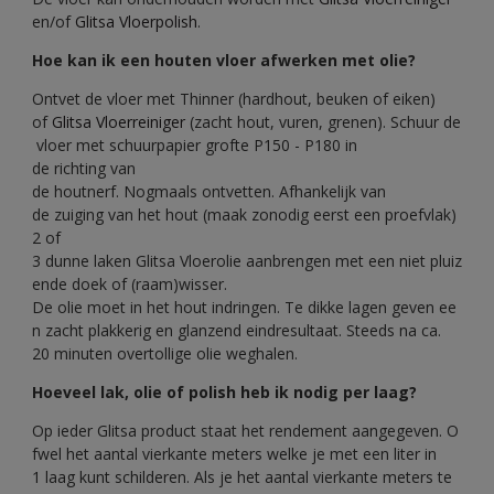
en/of
Glitsa Vloerpolish
.
Hoe kan ik een houten vloer afwerken met olie?
Ontvet de vloer met Thinner (hardhout, beuken of eiken)
of
Glitsa Vloerreiniger
(zacht hout, vuren, grenen). Schuur de
vloer met schuurpapier grofte P150 - P180 in
de richting van
de houtnerf. Nogmaals ontvetten. Afhankelijk van
de zuiging van het hout (maak zonodig eerst een proefvlak)
2 of
3 dunne laken Glitsa Vloerolie aanbrengen met een niet pluiz
ende doek of (raam)wisser.
De olie moet in het hout indringen. Te dikke lagen geven ee
n zacht plakkerig en glanzend eindresultaat. Steeds na ca.
20 minuten overtollige olie weghalen.
Hoeveel lak, olie of polish heb ik nodig per laag?
Op ieder Glitsa product staat het rendement aangegeven. O
fwel het aantal vierkante meters welke je met een liter in
1 laag kunt schilderen. Als je het aantal vierkante meters te