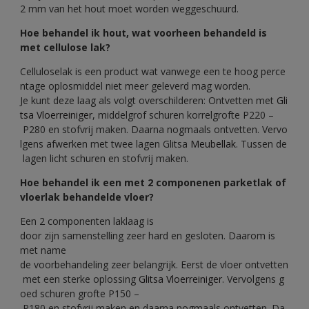
2 mm van het hout moet worden weggeschuurd.
Hoe behandel ik hout, wat voorheen behandeld is
met cellulose lak?
Celluloselak is een product wat vanwege een te hoog perce
ntage oplosmiddel niet meer geleverd mag worden.
Je kunt deze laag als volgt overschilderen: Ontvetten met
Gli
tsa Vloerreiniger
, middelgrof schuren korrelgrofte P220 –
P280 en stofvrij maken. Daarna nogmaals ontvetten. Vervo
lgens afwerken met twee lagen Glitsa
Meubellak
. Tussen de
lagen licht schuren en stofvrij maken.
Hoe behandel ik een met 2 componenen parketlak of
vloerlak behandelde vloer?
Een 2 componenten laklaag is
door zijn samenstelling zeer hard en gesloten. Daarom is
met name
de voorbehandeling zeer belangrijk. Eerst de vloer ontvetten
met een sterke oplossing
Glitsa Vloerreiniger
. Vervolgens g
oed schuren grofte P150 –
P180 en stofvrij maken en daarna nogmaals ontvetten. Da