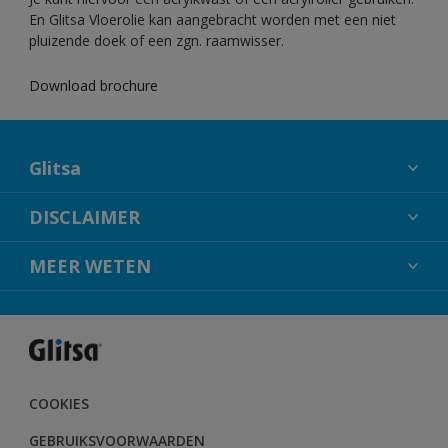
En Glitsa Vloerolie kan aangebracht worden met een niet
pluizende doek of een zgn. raamwisser.
Download brochure
Glitsa
OVER GLITSA
DISCLAIMER
CONTACT
KLEURECHTHEID
MEER WETEN
SITEMAP
FLEXA
ALABASTINE
HAMMERITE
CETABEVER
COOKIES
SIKKENS
GEBRUIKSVOORWAARDEN