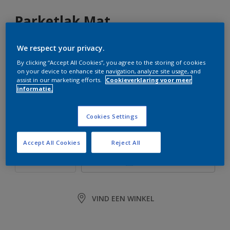
Parketlak Mat
We respect your privacy.
Kleurloos
By clicking “Accept All Cookies”, you agree to the storing of cookies
ER IS SLECHTS 1 KLEUR BESCHIKBAAR
on your device to enhance site navigation, analyze site usage, and
assist in our marketing efforts.
Cookieverklaring voor meer
informatie.
Grootte
750 ML
2,5 L
Cookies Settings
Aantal
Verfcalculator
Accept All Cookies
Reject All
BEREKEN
VIND EEN WINKEL