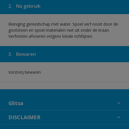
2.
Na gebruik
Reiniging gereedschap met water. Spoel verf nooit door de
gootsteen en spoel materialen niet uit onder de kraan.
Verfresten afvoeren volgens lokale richtlijnen.
3.
Bewaren
Vorstvrij bewaren
Glitsa
OVER GLITSA
DISCLAIMER
CONTACT
KLEURECHTHEID